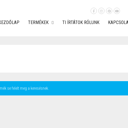
KEZDŐLAP
TERMÉKEK
TI ÍRTÁTOK RÓLUNK
KAPCSOL
mék se felelt meg a keresésnek.