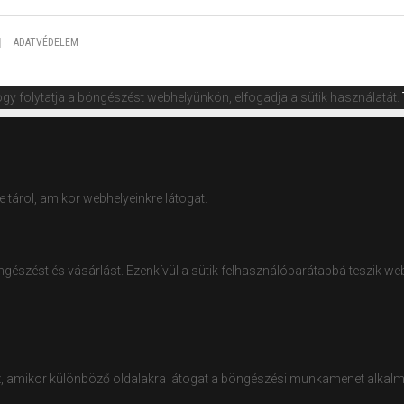
ADATVÉDELEM
gy folytatja a böngészést webhelyünkön, elfogadja a sütik használatát.
 tárol, amikor webhelyeinkre látogat.
észést és vásárlást. Ezenkívül a sütik felhasználóbarátabbá teszik webh
 amikor különböző oldalakra látogat a böngészési munkamenet alkalmával