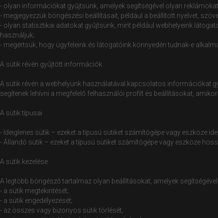
- olyan információkat gyűjtsünk, amelyek segítségével olyan reklámokat
- megjegyezzük böngészési beállításait, például a beállított nyelvet, s
- olyan statisztikai adatokat gyűjtsünk, mint például webhelyeink látoga
használjuk;
- megértsük, hogy ügyfeleink és látogatóink könnyedén tudnak-e alkalm
A sütik révén gyűjtött információk
A sütik révén a webhelyünk használatával kapcsolatos információkat g
segítenek lehívni a megfelelő felhasználói profilt és beállításokat, amiko
A sütik típusai
- Ideiglenes sütik – ezeket a típusú sütiket számítógépe vagy eszköze id
- Állandó sütik – ezeket a típusú sütiket számítógépe vagy eszköze ho
A sütik kezelése
A legtöbb böngésző tartalmaz olyan beállításokat, amelyek segítségével 
- a sütik megtekintését;
- a sütik engedélyezését;
- az összes vagy bizonyos sütik törlését;