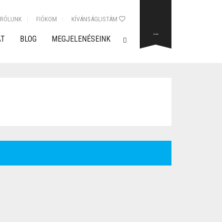
RÓLUNK
FIÓKOM
KÍVÁNSÁGLISTÁM
…
AT
BLOG
MEGJELENÉSEINK