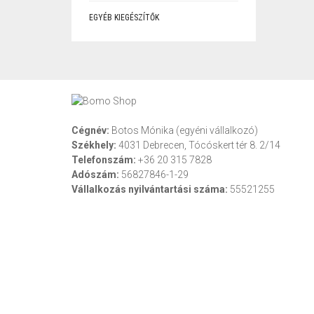
EGYÉB KIEGÉSZÍTŐK
Cégnév:
Botos Mónika (egyéni vállalkozó)
Székhely:
4031 Debrecen, Tócóskert tér 8. 2/14
Telefonszám:
+36 20 315 7828
Adószám:
56827846-1-29
Vállalkozás nyilvántartási száma:
55521255