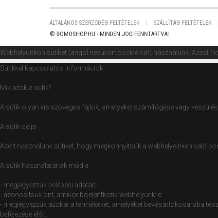
ÁLTALÁNOS SZERZŐDÉSI FELTÉTELEK
SZÁLLÍTÁSI FELTÉTELEK
© BOMOSHOP.HU - MINDEN JOG FENNTARTVA!
Webhelyünkön sütiket (angol nevükön cookie-kat) használunk. Azzal, ho
Sütikkel kapcsolatos információk
Mik azok a sütik?
A sütik olyan kis szöveges fájlok, amelyeket számítógépe vagy készüléke
A sütik célja
Azért használunk sütiket, hogy megkönnyítsük a webhelyeinken való böng
A sütik használatának módja
- megjegyezzük belépési adatait;
- azonosítsuk önt, amikor bejelentkezik webhelyünkre;
- megjegyezzük azokat a termékeket, amelyeket bevásárlókosarába tesz,
befejezése előtt;