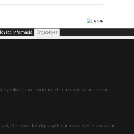
További információ.
Engedélyez
elyeinket, és segítenek megérteni az ön vásárlási szokásait.
, a fizetési oldalra lép vagy bezárja böngészőjét a vásárlás