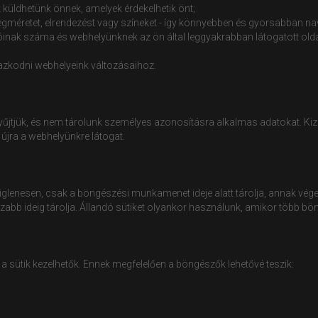
 küldhetünk önnek, amelyek érdekelhetik önt;
zövegméretet, elrendezést vagy színeket - így könnyebben és gyorsabban n
tóinak száma és webhelyünknek az ön által leggyakrabban látogatott oldal
azkodni webhelyeink változásaihoz.
yűjtjük, és nem tárolunk személyes azonosításra alkalmas adatokat. K
r újra a webhelyünkre látogat.
eiglenesen, csak a böngészési munkamenet ideje alatt tárolja, annak vége
sszabb ideig tárolja. Állandó sütiket olyankor használunk, amikor töb
a sütik kezelhetők. Ennek megfelelően a böngészők lehetővé teszik: