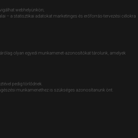
avigálhat webhelyünkön;
ai – a statisztikai adatokat marketinges és erőforrás-tervezési célokra
izárólag olyan egyedi munkamenet-azonosítókat tárolunk, amelyek
ztével pedig törlődnek.
b böngészési munkamenethez is szükséges azonosítanunk önt.