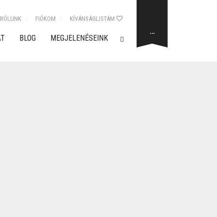
RÓLUNK
FIÓKOM
KÍVÁNSÁGLISTÁM
…
AT
BLOG
MEGJELENÉSEINK