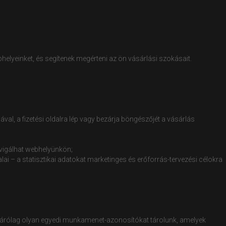
elyeinket, és segítenek megérteni az ön vásárlási szokásait.
, a fizetési oldalra lép vagy bezárja böngészőjét a vásárlás
avigálhat webhelyünkön;
ai – a statisztikai adatokat marketinges és erőforrás-tervezési célokra
izárólag olyan egyedi munkamenet-azonosítókat tárolunk, amelyek