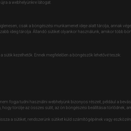
r újra a webhelyünkre látogat.
eiglenesen, csak a böngészési munkamenet ideje alatt tárolja, annak vége
sszabb ideig tárolja. Állandó sütiket olyankor használunk, amikor töb
a sütik kezelhetők. Ennek megfelelően a böngészők lehetővé teszik:
gy nem fogja tudni használni webhelyünk bizonyos részeit, például a bevá
n, hogy törölje az összes sütit, az ön böngészési beállításai törlődnek, 
vissza a sütiket, rendszerünk sütiket küld számítógépének vagy eszközén