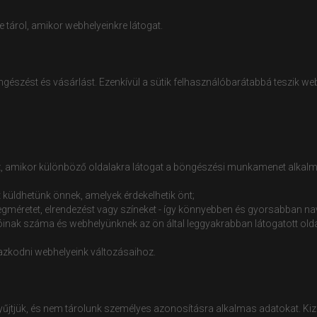
 tárol, amikor webhelyeinkre látogat.
észést és vásárlást. Ezenkívül a sütik felhasználóbarátabbá teszik webh
 amikor különböző oldalakra látogat a böngészési munkamenet alkalmával
 küldhetünk önnek, amelyek érdekelhetik önt;
zövegméretet, elrendezést vagy színeket - így könnyebben és gyorsabban n
tóinak száma és webhelyünknek az ön által leggyakrabban látogatott oldal
azkodni webhelyeink változásaihoz.
yűjtjük, és nem tárolunk személyes azonosításra alkalmas adatokat. K