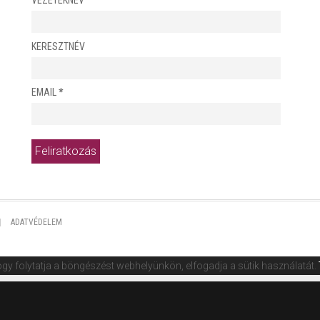
VEZETÉKNÉV
KERESZTNÉV
EMAIL
*
ADATVÉDELEM
gy folytatja a böngészést webhelyünkön, elfogadja a sütik használatát.