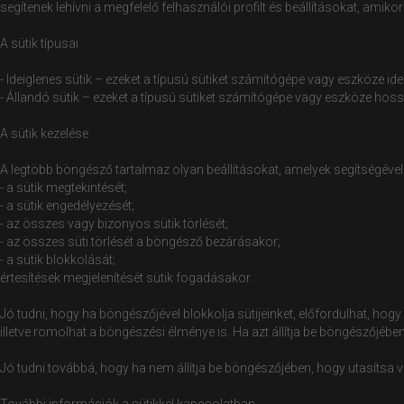
segítenek lehívni a megfelelő felhasználói profilt és beállításokat, amiko
A sütik típusai
- Ideiglenes sütik – ezeket a típusú sütiket számítógépe vagy eszköze id
- Állandó sütik – ezeket a típusú sütiket számítógépe vagy eszköze ho
A sütik kezelése
A legtöbb böngésző tartalmaz olyan beállításokat, amelyek segítségével 
- a sütik megtekintését;
- a sütik engedélyezését;
- az összes vagy bizonyos sütik törlését;
- az összes süti törlését a böngésző bezárásakor;
- a sütik blokkolását;
értesítések megjelenítését sütik fogadásakor.
Jó tudni, hogy ha böngészőjével blokkolja sütijeinket, előfordulhat, ho
illetve romolhat a böngészési élménye is. Ha azt állítja be böngészőjébe
Jó tudni továbbá, hogy ha nem állítja be böngészőjében, hogy utasítsa 