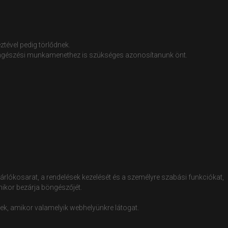
ztével pedig törlődnek.
b böngészési munkamenethez is szükséges azonosítanunk önt.
sárlókosarat, a rendelések kezelését és a személyre szabási funkciókat,
amikor bezárja böngészőjét.
ek, amikor valamelyik webhelyünkre látogat.