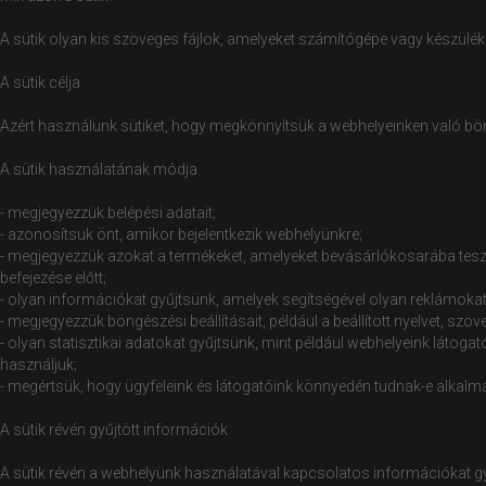
A sütik olyan kis szöveges fájlok, amelyeket számítógépe vagy készüléke
A sütik célja
Azért használunk sütiket, hogy megkönnyítsük a webhelyeinken való böng
A sütik használatának módja
- megjegyezzük belépési adatait;
- azonosítsuk önt, amikor bejelentkezik webhelyünkre;
- megjegyezzük azokat a termékeket, amelyeket bevásárlókosarába tesz,
befejezése előtt;
- olyan információkat gyűjtsünk, amelyek segítségével olyan reklámokat
- megjegyezzük böngészési beállításait, például a beállított nyelvet, s
- olyan statisztikai adatokat gyűjtsünk, mint például webhelyeink látoga
használjuk;
- megértsük, hogy ügyfeleink és látogatóink könnyedén tudnak-e alkalm
A sütik révén gyűjtött információk
A sütik révén a webhelyünk használatával kapcsolatos információkat g