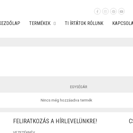
KEZDŐLAP
TERMÉKEK
TI ÍRTÁTOK RÓLUNK
KAPCSOL
EGYSÉGÁR
Nincs még hozzáadva termék
FELIRATKOZÁS A HÍRLEVELÜNKRE!
C