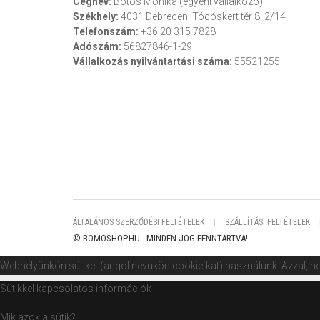
Cégnév:
Botos Mónika (egyéni vállalkozó)
Székhely:
4031 Debrecen, Tócóskert tér 8. 2/14
Telefonszám:
+36 20 315 7828
Adószám:
56827846-1-29
Vállalkozás nyilvántartási száma:
55521255
ÁLTALÁNOS SZERZŐDÉSI FELTÉTELEK
SZÁLLÍTÁSI FELTÉTELEK
© BOMOSHOP.HU - MINDEN JOG FENNTARTVA!
Webhelyünkön sütiket (angol nevükön cookie-kat) használunk. Azzal, ho
Sütikkel kapcsolatos információk
Mik azok a sütik?