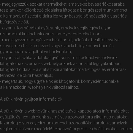
- megjegyezzük azokat a termékeket, amelyeket bevásárlókosarába
tesz, amikor különböző oldalakra látogat a böngészési munkamenet
alkalmával, a fizetési oldalra lép vagy bezárja böngészőjét a vásárlás
befejezése előtt;
- olyan információkat gyűjtsünk, amelyek segítségével olyan
reklámokat küldhetünk önnek, amelyek érdekelhetik önt;
- megjegyezzük böngészési beállításait, például a beállított nyelvet,
szövegméretet, elrendezést vagy színeket - így könnyebben és
gyorsabban navigálhat webhelyünkön;
- olyan statisztikai adatokat gyűjtsünk, mint például webhelyeink
látogatóinak száma és webhelyünknek az ön által leggyakrabban
látogatott oldalai – a statisztikai adatokat marketinges és erőforrás-
tervezési célokra használjuk;
- megértsük, hogy ügyfeleink és látogatóink könnyedén tudnak-e
alkalmazkodni webhelyeink változásaihoz.
A sütik révén gyűjtött információk
A sütik révén a webhelyünk használatával kapcsolatos információkat
gyűjtjük, és nem tárolunk személyes azonosításra alkalmas adatokat.
Kizárólag olyan egyedi munkamenet-azonosítókat tárolunk, amelyek
segítenek lehívni a megfelelő felhasználói profilt és beállításokat, amikor