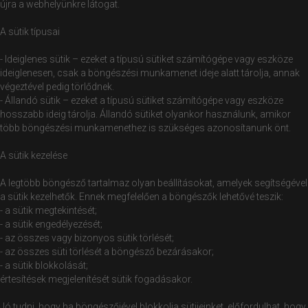
újra a webhelyünkre látogat.
A sütik típusai
- Ideiglenes sütik – ezeket a típusú sütiket számítógépe vagy eszköze
ideiglenesen, csak a böngészési munkamenet ideje alatt tárolja, annak
végeztével pedig törlődnek.
- Állandó sütik – ezeket a típusú sütiket számítógépe vagy eszköze
hosszabb ideig tárolja. Állandó sütiket olyankor használunk, amikor
több böngészési munkamenethez is szükséges azonosítanunk önt.
A sütik kezelése
A legtöbb böngésző tartalmaz olyan beállításokat, amelyek segítségével
a sütik kezelhetők. Ennek megfelelően a böngészők lehetővé teszik:
- a sütik megtekintését;
- a sütik engedélyezését;
- az összes vagy bizonyos sütik törlését;
- az összes süti törlését a böngésző bezárásakor;
- a sütik blokkolását;
értesítések megjelenítését sütik fogadásakor.
Jó tudni, hogy ha böngészőjével blokkolja sütijeinket, előfordulhat, hogy