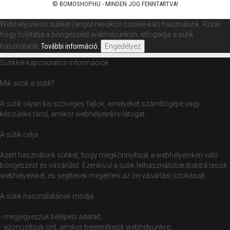
© BOMOSHOP.HU - MINDEN JOG FENNTARTVA!
Webhelyünkön sütiket (angol nevükön cookie-kat) használunk. Azzal,
hogy folytatja a böngészést webhelyünkön, elfogadja a sütik
használatát.
További információ.
Engedélyez
Sütikkel kapcsolatos információk
Mik azok a sütik?
A sütik olyan kis szöveges fájlok, amelyeket számítógépe vagy
készüléke tárol, amikor webhelyeinkre látogat.
A sütik célja
Azért használunk sütiket, hogy megkönnyítsük a webhelyeinken való
böngészést és vásárlást. Ezenkívül a sütik felhasználóbarátabbá teszik
webhelyeinket, és segítenek megérteni az ön vásárlási szokásait.
A sütik használatának módja
- megjegyezzük belépési adatait;
- azonosítsuk önt, amikor bejelentkezik webhelyünkre;