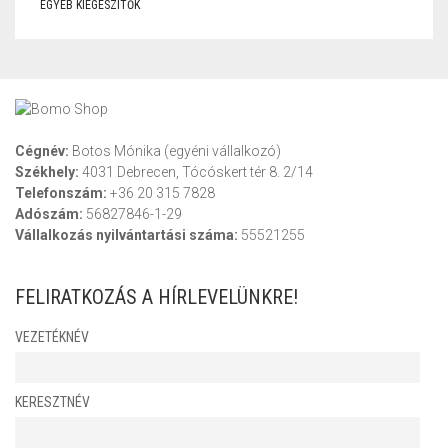
EGYÉB KIEGÉSZÍTŐK
Cégnév:
Botos Mónika (egyéni vállalkozó)
Székhely:
4031 Debrecen, Tócóskert tér 8. 2/14
Telefonszám:
+36 20 315 7828
Adószám:
56827846-1-29
Vállalkozás nyilvántartási száma:
55521255
FELIRATKOZÁS A HÍRLEVELÜNKRE!
VEZETÉKNÉV
KERESZTNÉV