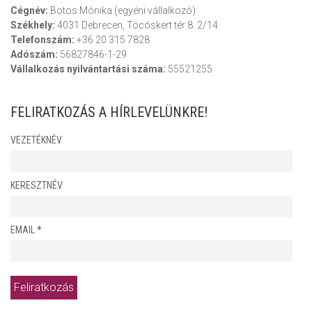
Cégnév:
Botos Mónika (egyéni vállalkozó)
Székhely:
4031 Debrecen, Tócóskert tér 8. 2/14
Telefonszám:
+36 20 315 7828
Adószám:
56827846-1-29
Vállalkozás nyilvántartási száma:
55521255
FELIRATKOZÁS A HÍRLEVELÜNKRE!
VEZETÉKNÉV
KERESZTNÉV
EMAIL
*