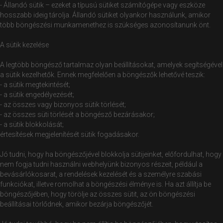
- Állandó sütik – ezeket a típusú sütiket számítógépe vagy eszköze
hosszabb ideig tárolja. Állandó sütiket olyankor használunk, amikor
több böngészési munkamenethez is szükséges azonosítanunk önt.
A sütik kezelése
A legtöbb böngésző tartalmaz olyan beállításokat, amelyek segítségével
a sütik kezelhetők. Ennek megfelelően a böngészők lehetővé teszik:
- a sütik megtekintését;
- a sütik engedélyezését;
- az összes vagy bizonyos sütik törlését;
- az összes süti törlését a böngésző bezárásakor;
- a sütik blokkolását;
értesítések megjelenítését sütik fogadásakor.
Jó tudni, hogy ha böngészőjével blokkolja sütijeinket, előfordulhat, hogy
nem fogja tudni használni webhelyünk bizonyos részeit, például a
bevásárlókosarat, a rendelések kezelését és a személyre szabási
funkciókat, illetve romolhat a böngészési élménye is. Ha azt állítja be
böngészőjében, hogy törölje az összes sütit, az ön böngészési
beállításai törlődnek, amikor bezárja böngészőjét.