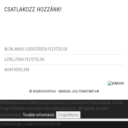
CSATLAKOZZ HOZZÁNK!
ÁLTALÁNOS SZERZŐDÉSI FELTÉTELEK
SZÁLLÍTÁSI FELTÉTELEK
ADATVÉDELEM
© BOMOSHOP.HU - MINDEN JOG FENNTARTVA!
Webhelyünkön sütiket (angol nevükön cookie-kat) használunk. Azzal,
hogy folytatja a böngészést webhelyünkön, elfogadja a sütik
használatát.
További információ.
Engedélyez
Sütikkel kapcsolatos információk