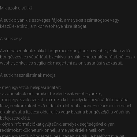
Mik azok a sütik?
A sütik olyan kis szöveges fájlok, amelyeket számítógépe vagy
készüléke tárol, amikor webhelyeinkre látogat.
A sütik célja
Azért használunk sütiket, hogy megkönnyítsük a webhelyeinken való
böngészést és vásárlást. Ezenkívül a sütik felhasználóbarátabbá teszik
webhelyeinket, és segítenek megérteni az ön vásárlási szokásait.
A sütik használatának módja
- megjegyezzük belépési adatait;
- azonosítsuk önt, amikor bejelentkezik webhelyünkre;
- megjegyezzük azokat a termékeket, amelyeket bevásárlókosarába
tesz, amikor különböző oldalakra látogat a böngészési munkamenet
alkalmával, a fizetési oldalra lép vagy bezárja böngészőjét a vásárlás
befejezése előtt;
- olyan információkat gyűjtsünk, amelyek segítségével olyan
reklámokat küldhetünk önnek, amelyek érdekelhetik önt;
- megjegyezzük böngészési beállításait, például a beállított nyelvet,