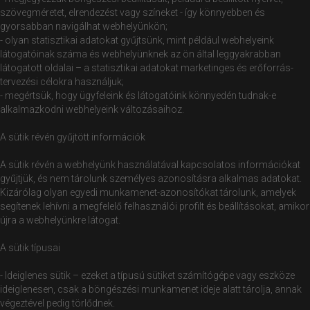
szövegméretet, elrendezést vagy színeket - így könnyebben és
gyorsabban navigálhat webhelyünkön;
- olyan statisztikai adatokat gyűjtsünk, mint például webhelyeink
látogatóinak száma és webhelyünknek az ön által leggyakrabban
látogatott oldalai – a statisztikai adatokat marketinges és erőforrás-
tervezési célokra használjuk;
- megértsük, hogy ügyfeleink és látogatóink könnyedén tudnak-e
alkalmazkodni webhelyeink változásaihoz.
A sütik révén gyűjtött információk
A sütik révén a webhelyünk használatával kapcsolatos információkat
gyűjtjük, és nem tárolunk személyes azonosításra alkalmas adatokat.
Kizárólag olyan egyedi munkamenet-azonosítókat tárolunk, amelyek
segítenek lehívni a megfelelő felhasználói profilt és beállításokat, amikor
újra a webhelyünkre látogat.
A sütik típusai
- Ideiglenes sütik – ezeket a típusú sütiket számítógépe vagy eszköze
ideiglenesen, csak a böngészési munkamenet ideje alatt tárolja, annak
végeztével pedig törlődnek.