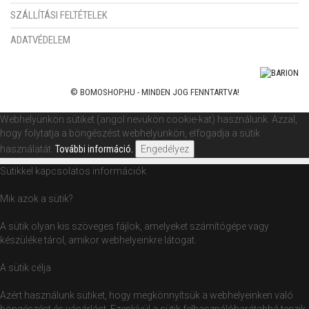
SZÁLLÍTÁSI FELTÉTELEK
ADATVÉDELEM
© BOMOSHOP.HU - MINDEN JOG FENNTARTVA!
Webhelyünkön sütiket (angol nevükön cookie-kat) használunk. Azzal,
hogy folytatja a böngészést webhelyünkön, elfogadja a sütik
használatát.
További információ.
Engedélyez
Sütikkel kapcsolatos információk
Mik azok a sütik?
A sütik olyan kis szöveges fájlok, amelyeket számítógépe vagy
készüléke tárol, amikor webhelyeinkre látogat.
A sütik célja
Azért használunk sütiket, hogy megkönnyítsük a webhelyeinken való