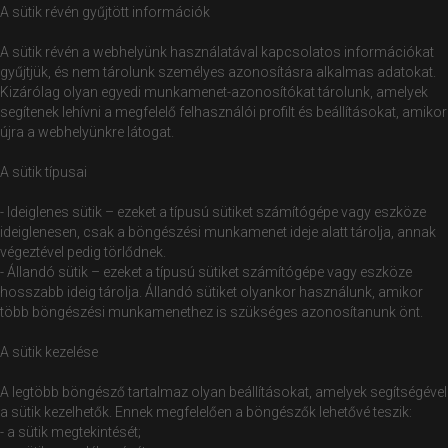
A sütik révén gyűjtött információk
A sütik révén a webhelyünk használatával kapcsolatos információkat
gyűjtjük, és nem tárolunk személyes azonosításra alkalmas adatokat.
Kizárólag olyan egyedi munkamenet-azonosítókat tárolunk, amelyek
segítenek lehívni a megfelelő felhasználói profilt és beállításokat, amikor
újra a webhelyünkre látogat.
A sütik típusai
- Ideiglenes sütik – ezeket a típusú sütiket számítógépe vagy eszköze
ideiglenesen, csak a böngészési munkamenet ideje alatt tárolja, annak
végeztével pedig törlődnek.
- Állandó sütik – ezeket a típusú sütiket számítógépe vagy eszköze
hosszabb ideig tárolja. Állandó sütiket olyankor használunk, amikor
több böngészési munkamenethez is szükséges azonosítanunk önt.
A sütik kezelése
A legtöbb böngésző tartalmaz olyan beállításokat, amelyek segítségével
a sütik kezelhetők. Ennek megfelelően a böngészők lehetővé teszik:
- a sütik megtekintését;