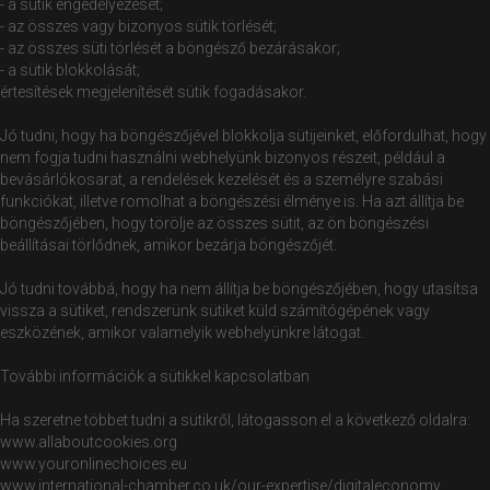
- a sütik engedélyezését;
- az összes vagy bizonyos sütik törlését;
- az összes süti törlését a böngésző bezárásakor;
- a sütik blokkolását;
értesítések megjelenítését sütik fogadásakor.
Jó tudni, hogy ha böngészőjével blokkolja sütijeinket, előfordulhat, hogy
nem fogja tudni használni webhelyünk bizonyos részeit, például a
bevásárlókosarat, a rendelések kezelését és a személyre szabási
funkciókat, illetve romolhat a böngészési élménye is. Ha azt állítja be
böngészőjében, hogy törölje az összes sütit, az ön böngészési
beállításai törlődnek, amikor bezárja böngészőjét.
Jó tudni továbbá, hogy ha nem állítja be böngészőjében, hogy utasítsa
vissza a sütiket, rendszerünk sütiket küld számítógépének vagy
eszközének, amikor valamelyik webhelyünkre látogat.
További információk a sütikkel kapcsolatban
Ha szeretne többet tudni a sütikről, látogasson el a következő oldalra:
www.allaboutcookies.org
www.youronlinechoices.eu
www.international-chamber.co.uk/our-expertise/digitaleconomy