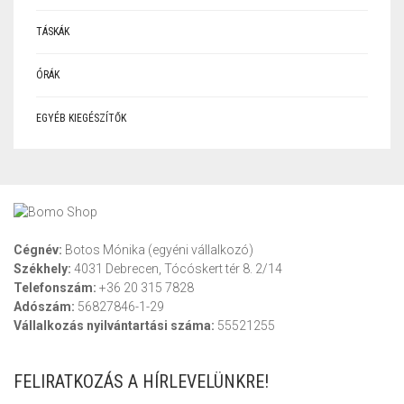
TÁSKÁK
ÓRÁK
EGYÉB KIEGÉSZÍTŐK
Cégnév:
Botos Mónika (egyéni vállalkozó)
Székhely:
4031 Debrecen, Tócóskert tér 8. 2/14
Telefonszám:
+36 20 315 7828
Adószám:
56827846-1-29
Vállalkozás nyilvántartási száma:
55521255
FELIRATKOZÁS A HÍRLEVELÜNKRE!