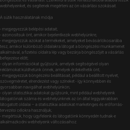
böngészést és vásárlást. Ezenkívül a sütik felhasználóbarátabbá teszik
webhelyeinket, és segítenek megérteni az ön vásárlási szokásait.
A sütik használatának módja
- megjegyezzük belépési adatait;
- azonosítsuk önt, amikor bejelentkezik webhelyünkre;
- megjegyezzük azokat a termékeket, amelyeket bevásárlókosarába
tesz, amikor különböző oldalakra látogat a böngészési munkamenet
alkalmával, a fizetési oldalra lép vagy bezárja böngészőjét a vásárlás
befejezése előtt;
- olyan információkat gyűjtsünk, amelyek segítségével olyan
reklámokat küldhetünk önnek, amelyek érdekelhetik önt;
- megjegyezzük böngészési beállításait, például a beállított nyelvet,
szövegméretet, elrendezést vagy színeket - így könnyebben és
gyorsabban navigálhat webhelyünkön;
- olyan statisztikai adatokat gyűjtsünk, mint például webhelyeink
látogatóinak száma és webhelyünknek az ön által leggyakrabban
látogatott oldalai – a statisztikai adatokat marketinges és erőforrás-
tervezési célokra használjuk;
- megértsük, hogy ügyfeleink és látogatóink könnyedén tudnak-e
alkalmazkodni webhelyeink változásaihoz.