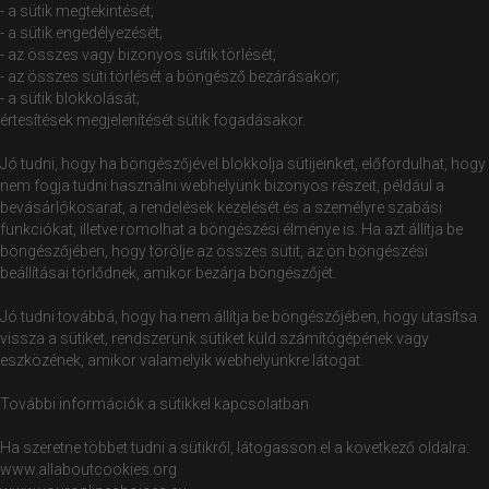
- a sütik megtekintését;
- a sütik engedélyezését;
- az összes vagy bizonyos sütik törlését;
- az összes süti törlését a böngésző bezárásakor;
- a sütik blokkolását;
értesítések megjelenítését sütik fogadásakor.
Jó tudni, hogy ha böngészőjével blokkolja sütijeinket, előfordulhat, hogy
nem fogja tudni használni webhelyünk bizonyos részeit, például a
bevásárlókosarat, a rendelések kezelését és a személyre szabási
funkciókat, illetve romolhat a böngészési élménye is. Ha azt állítja be
böngészőjében, hogy törölje az összes sütit, az ön böngészési
beállításai törlődnek, amikor bezárja böngészőjét.
Jó tudni továbbá, hogy ha nem állítja be böngészőjében, hogy utasítsa
vissza a sütiket, rendszerünk sütiket küld számítógépének vagy
eszközének, amikor valamelyik webhelyünkre látogat.
További információk a sütikkel kapcsolatban
Ha szeretne többet tudni a sütikről, látogasson el a következő oldalra:
www.allaboutcookies.org