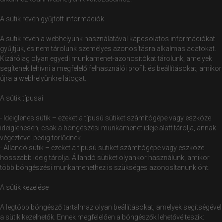
A sütik révén gyűjtött információk
A sütik révén a webhelyünk használatával kapcsolatos információkat
gyűjtjük, és nem tárolunk személyes azonosításra alkalmas adatokat.
Kizárólag olyan egyedi munkamenet-azonosítókat tárolunk, amelyek
segítenek lehívni a megfelelő felhasználói profilt és beállításokat, amikor
újra a webhelyünkre látogat.
A sütik típusai
- Ideiglenes sütik – ezeket a típusú sütiket számítógépe vagy eszköze
ideiglenesen, csak a böngészési munkamenet ideje alatt tárolja, annak
végeztével pedig törlődnek.
- Állandó sütik – ezeket a típusú sütiket számítógépe vagy eszköze
hosszabb ideig tárolja. Állandó sütiket olyankor használunk, amikor
több böngészési munkamenethez is szükséges azonosítanunk önt.
A sütik kezelése
A legtöbb böngésző tartalmaz olyan beállításokat, amelyek segítségével
a sütik kezelhetők. Ennek megfelelően a böngészők lehetővé teszik: