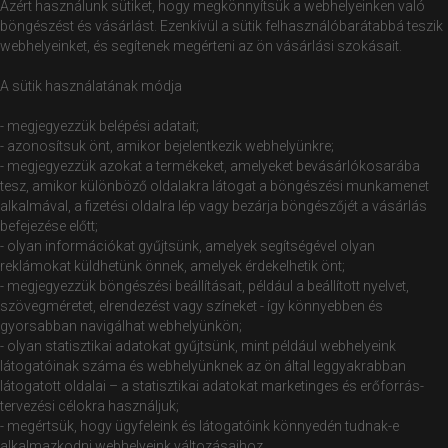
Azért használunk sütiket, hogy megkönnyítsük a webhelyeinken való
böngészést és vásárlást. Ezenkívül a sütik felhasználóbarátabbá teszik
webhelyeinket, és segítenek megérteni az ön vásárlási szokásait.
A sütik használatának módja
- megjegyezzük belépési adatait;
- azonosítsuk önt, amikor bejelentkezik webhelyünkre;
- megjegyezzük azokat a termékeket, amelyeket bevásárlókosarába
tesz, amikor különböző oldalakra látogat a böngészési munkamenet
alkalmával, a fizetési oldalra lép vagy bezárja böngészőjét a vásárlás
befejezése előtt;
- olyan információkat gyűjtsünk, amelyek segítségével olyan
reklámokat küldhetünk önnek, amelyek érdekelhetik önt;
- megjegyezzük böngészési beállításait, például a beállított nyelvet,
szövegméretet, elrendezést vagy színeket - így könnyebben és
gyorsabban navigálhat webhelyünkön;
- olyan statisztikai adatokat gyűjtsünk, mint például webhelyeink
látogatóinak száma és webhelyünknek az ön által leggyakrabban
látogatott oldalai – a statisztikai adatokat marketinges és erőforrás-
tervezési célokra használjuk;
- megértsük, hogy ügyfeleink és látogatóink könnyedén tudnak-e
alkalmazkodni webhelyeink változásaihoz.