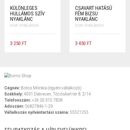
KÜLÖNLEGES
CSAVART HATÁSÚ
HULLÁMOS SZÍV
FÉM BIZSU
NYAKLÁNC
NYAKLÁNC
DIVAT NYAKLÁNCOK
DIVAT NYAKLÁNCOK
3 250
FT
3 450
FT
Cégnév:
Botos Mónika (egyéni vállalkozó)
Székhely:
4031 Debrecen, Tócóskert tér 8. 2/14
Telefonszám:
+36 20 315 7828
Adószám:
56827846-1-29
Vállalkozás nyilvántartási száma:
55521255