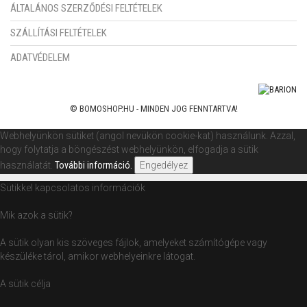
ÁLTALÁNOS SZERZŐDÉSI FELTÉTELEK
SZÁLLÍTÁSI FELTÉTELEK
ADATVÉDELEM
© BOMOSHOP.HU - MINDEN JOG FENNTARTVA!
Webhelyünkön sütiket (angol nevükön cookie-kat) használunk. Azzal,
hogy folytatja a böngészést webhelyünkön, elfogadja a sütik
használatát.
További információ.
Engedélyez
Sütikkel kapcsolatos információk
Mik azok a sütik?
A sütik olyan kis szöveges fájlok, amelyeket számítógépe vagy
készüléke tárol, amikor webhelyeinkre látogat.
A sütik célja