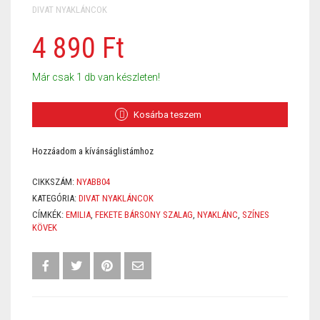
DIVAT NYAKLÁNCOK
4 890
Ft
Már csak 1 db van készleten!
Kosárba teszem
Hozzáadom a kívánságlistámhoz
CIKKSZÁM:
NYABB04
KATEGÓRIA:
DIVAT NYAKLÁNCOK
CÍMKÉK:
EMILIA
,
FEKETE BÁRSONY SZALAG
,
NYAKLÁNC
,
SZÍNES
KÖVEK