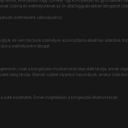
zövegméretet, elrendezést vagy színeket - így könnyebben és gyorsabban n
tóinak száma és webhelyünknek az ön által leggyakrabban látogatott oldal
azkodni webhelyeink változásaihoz.
yűjtjük, és nem tárolunk személyes azonosításra alkalmas adatokat. K
r újra a webhelyünkre látogat.
eiglenesen, csak a böngészési munkamenet ideje alatt tárolja, annak vége
sszabb ideig tárolja. Állandó sütiket olyankor használunk, amikor töb
a sütik kezelhetők. Ennek megfelelően a böngészők lehetővé teszik: