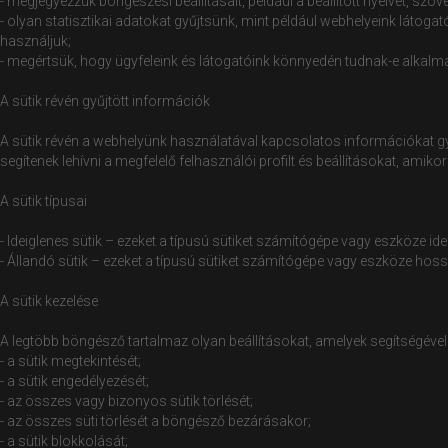
- megjegyezzük böngészési beállításait, például a beállított nyelvet, s
- olyan statisztikai adatokat gyűjtsünk, mint például webhelyeink látoga
használjuk;
- megértsük, hogy ügyfeleink és látogatóink könnyedén tudnak-e alkalm
A sütik révén gyűjtött információk
A sütik révén a webhelyünk használatával kapcsolatos információkat g
segítenek lehívni a megfelelő felhasználói profilt és beállításokat, amiko
A sütik típusai
- Ideiglenes sütik – ezeket a típusú sütiket számítógépe vagy eszköze id
- Állandó sütik – ezeket a típusú sütiket számítógépe vagy eszköze ho
A sütik kezelése
A legtöbb böngésző tartalmaz olyan beállításokat, amelyek segítségével 
- a sütik megtekintését;
- a sütik engedélyezését;
- az összes vagy bizonyos sütik törlését;
- az összes süti törlését a böngésző bezárásakor;
- a sütik blokkolását;