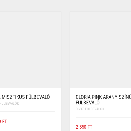
A MISZTIKUS FÜLBEVALÓ
GLORIA PINK ARANY SZÍN
FÜLBEVALÓ
 FÜLBEVALÓK
DIVAT FÜLBEVALÓK
0
FT
2 550
FT