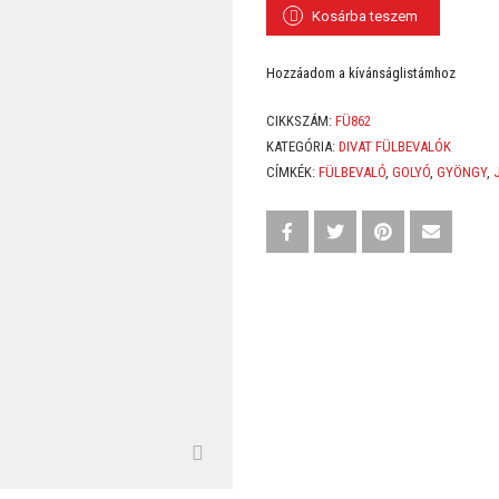
Kosárba teszem
Hozzáadom a kívánságlistámhoz
CIKKSZÁM:
FÜ862
KATEGÓRIA:
DIVAT FÜLBEVALÓK
CÍMKÉK:
FÜLBEVALÓ
,
GOLYÓ
,
GYÖNGY
,