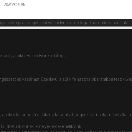
ADATVÉDELEM
gy folytatja a böngészést webhelyünkön, elfogadja a sütik használatát.
 tárol, amikor webhelyeinkre látogat.
észést és vásárlást. Ezenkívül a sütik felhasználóbarátabbá teszik webh
 amikor különböző oldalakra látogat a böngészési munkamenet alkalmával
 küldhetünk önnek, amelyek érdekelhetik önt;