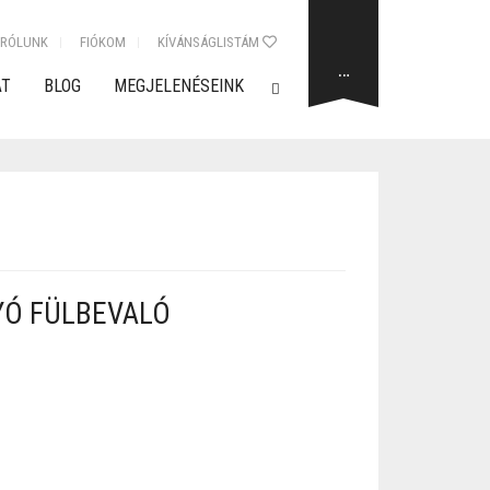
RÓLUNK
FIÓKOM
KÍVÁNSÁGLISTÁM
…
AT
BLOG
MEGJELENÉSEINK
YÓ FÜLBEVALÓ