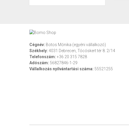
Cégnév:
Botos Mónika (egyéni vállalkozó)
Székhely:
4031 Debrecen, Tócóskert tér 8. 2/14
Telefonszám:
+36 20 315 7828
Adószám:
56827846-1-29
Vállalkozás nyilvántartási száma:
55521255