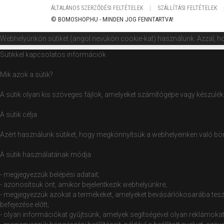
ÁLTALÁNOS SZERZŐDÉSI FELTÉTELEK
SZÁLLÍTÁSI FELTÉTELEK
© BOMOSHOP.HU - MINDEN JOG FENNTARTVA!
Webhelyünkön sütiket (angol nevükön cookie-kat) használunk. Azzal, ho
Sütikkel kapcsolatos információk
Mik azok a sütik?
A sütik olyan kis szöveges fájlok, amelyeket számítógépe vagy készüléke
A sütik célja
Azért használunk sütiket, hogy megkönnyítsük a webhelyeinken való böng
A sütik használatának módja
- megjegyezzük belépési adatait;
- azonosítsuk önt, amikor bejelentkezik webhelyünkre;
- megjegyezzük azokat a termékeket, amelyeket bevásárlókosarába tesz,
befejezése előtt;
- olyan információkat gyűjtsünk, amelyek segítségével olyan reklámokat