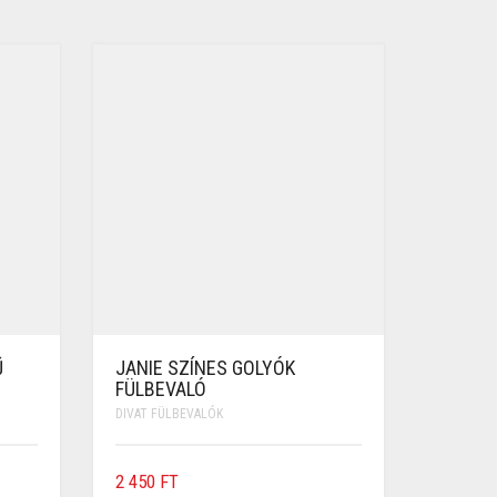
Ű
JANIE SZÍNES GOLYÓK
FÜLBEVALÓ
DIVAT FÜLBEVALÓK
2 450
FT