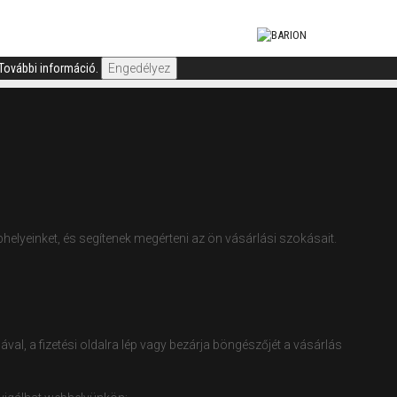
További információ.
Engedélyez
elyeinket, és segítenek megérteni az ön vásárlási szokásait.
, a fizetési oldalra lép vagy bezárja böngészőjét a vásárlás