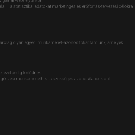
avigálhat webhelyünkön;
ai – a statisztikai adatokat marketinges és erőforrás-tervezési célokra
izárólag olyan egyedi munkamenet-azonosítókat tárolunk, amelyek
ztével pedig törlődnek.
b böngészési munkamenethez is szükséges azonosítanunk önt.