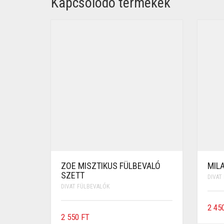
Kapcsolódó termékek
ZOE MISZTIKUS FÜLBEVALÓ
MIL
SZETT
DIVAT
DIVAT FÜLBEVALÓK
2 45
2 550
FT