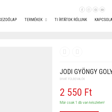
KEZDŐLAP
TERMÉKEK
TI ÍRTÁTOK RÓLUNK
KAPCSOL
JODI GYÖNGY GOL
DIVAT FÜLBEVALÓK
2 550
Ft
Már csak 1 db van készleten!